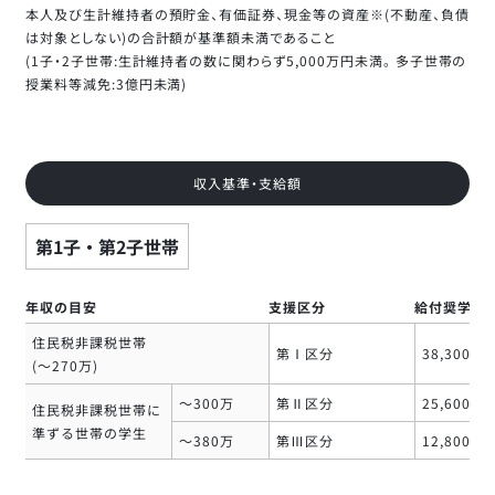
本人及び生計維持者の預貯金、有価証券、現金等の資産※(不動産、負債
は対象としない)の合計額が基準額未満であること
(1子・2子世帯:生計維持者の数に関わらず5,000万円未満。 多子世帯の
授業料等減免:3億円未満)
収入基準・支給額
第1子・第2子世帯
年収の目安
支援区分
給付奨学金(
住民税非課税世帯
第Ⅰ区分
38,300円
(～270万)
～300万
第Ⅱ区分
25,600円
住民税非課税世帯に
準ずる世帯の学生
～380万
第Ⅲ区分
12,800円