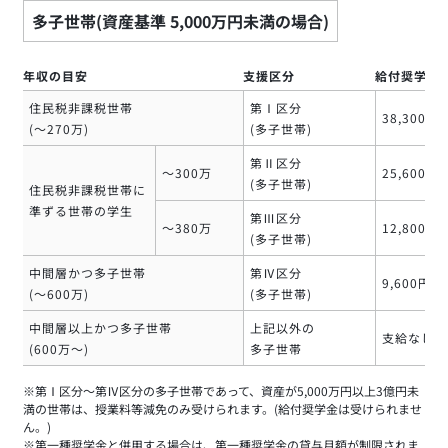
多子世帯(資産基準 5,000万円未満の場合)
年収の目安
支援区分
給付奨学金(
住民税非課税世帯
第Ⅰ区分
38,300円
(～270万)
(多子世帯)
第Ⅱ区分
～300万
25,600円
(多子世帯)
住民税非課税世帯に
準ずる世帯の学生
第Ⅲ区分
～380万
12,800円
(多子世帯)
中間層かつ多子世帯
第Ⅳ区分
9,600円/
(～600万)
(多子世帯)
中間層以上かつ多子世帯
上記以外の
支給なし
(600万～)
多子世帯
※第Ⅰ区分～第Ⅳ区分の多子世帯であって、資産が5,000万円以上3億円未
満の世帯は、授業料等減免のみ受けられます。(給付奨学金は受けられませ
ん。)
※第一種奨学金と併用する場合は、第一種奨学金の貸与月額が制限されま